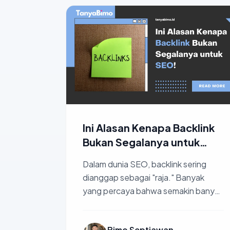
Ini Alasan Kenapa Backlink
Bukan Segalanya untuk
SEO!
Dalam dunia SEO, backlink sering
dianggap sebagai "raja." Banyak
yang percaya bahwa semakin banyak
backlink, semakin tinggi peringkat
website ...
Bimo Septiawan