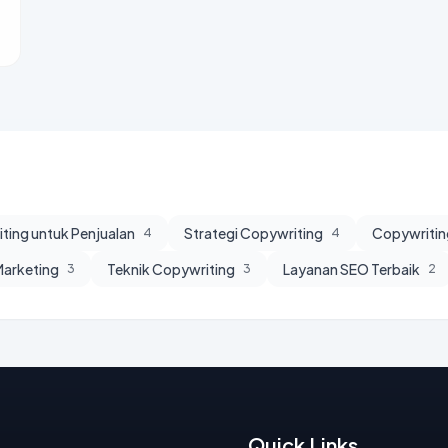
ting untuk Penjualan
Strategi Copywriting
Copywritin
4
4
 Marketing
Teknik Copywriting
Layanan SEO Terbaik
3
3
2
Quick Links