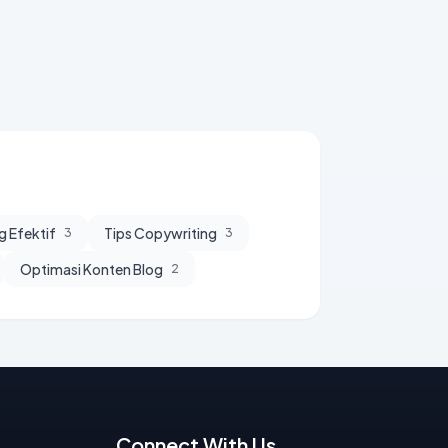
g Efektif
Tips Copywriting
3
3
Optimasi Konten Blog
2
Connect With Us