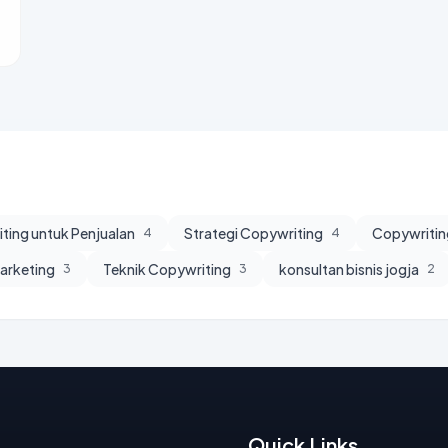
ting untuk Penjualan
Strategi Copywriting
Copywritin
4
4
Marketing
Teknik Copywriting
konsultan bisnis jogja
3
3
2
Quick Links