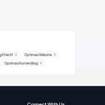
g Efektif
Optimasi Website
3
3
Optimasi Konten Blog
2
Connect With Us