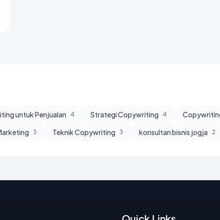
ting untuk Penjualan
Strategi Copywriting
Copywritin
4
4
 Marketing
Teknik Copywriting
konsultan bisnis jogja
3
3
2
Quick Links