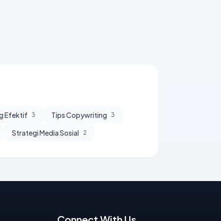
g Efektif
Tips Copywriting
3
3
Strategi Media Sosial
2
Connect With Us