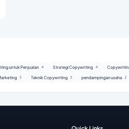
ting untuk Penjualan
Strategi Copywriting
Copywritin
4
4
 Marketing
Teknik Copywriting
pendampingan usaha
3
3
2
Quick Links