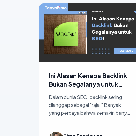
Ini Alasan Kenapa Backlink
Bukan Segalanya untuk
SEO!
Dalam dunia SEO, backlink sering
dianggap sebagai "raja." Banyak
yang percaya bahwa semakin banyak
backlink, semakin tinggi peringkat
website ...
Bimo Septiawan