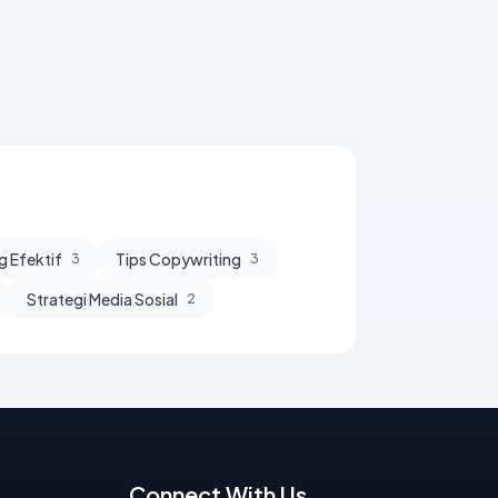
g Efektif
Tips Copywriting
3
3
Strategi Media Sosial
2
Connect With Us