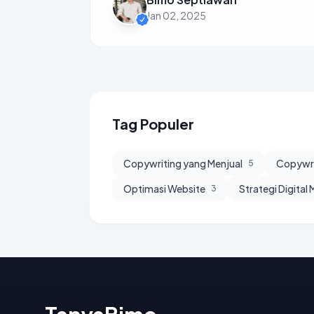
Jan 02, 2025
Tag Populer
Copywriting yang Menjual
Copywri
5
Optimasi Website
Strategi Digital
3