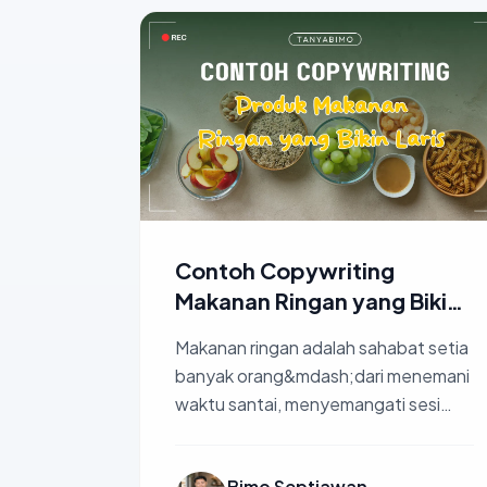
Contoh Copywriting
Makanan Ringan yang Bikin
Laris
Makanan ringan adalah sahabat setia
banyak orang&mdash;dari menemani
waktu santai, menyemangati sesi
belajar, hingga menjadi penyelamat di
ten...
Bimo Septiawan