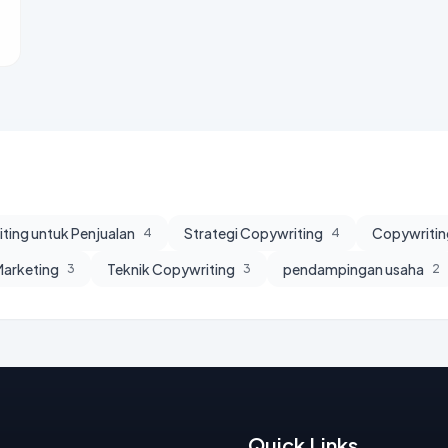
ting untuk Penjualan
Strategi Copywriting
Copywritin
4
4
 Marketing
Teknik Copywriting
pendampingan usaha
3
3
2
Quick Links