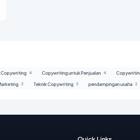
i Copywriting
Copywriting untuk Penjualan
Copywritin
4
4
 Marketing
Teknik Copywriting
pendampingan usaha
3
3
2
Quick Links