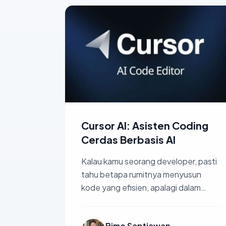
Cursor AI: Asisten Coding
Cerdas Berbasis AI
Kalau kamu seorang developer, pasti
tahu betapa rumitnya menyusun
kode yang efisien, apalagi dalam
waktu singkat. Tapi tenang, sekarang
ada Cursor AI....
Bimo Septiawan