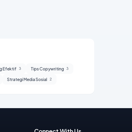
g Efektif
Tips Copywriting
3
3
Strategi Media Sosial
2
Connect With Us