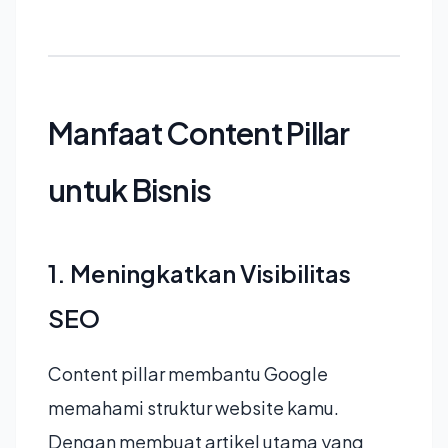
Manfaat Content Pillar
untuk Bisnis
1. Meningkatkan Visibilitas
SEO
Content pillar membantu Google
memahami struktur website kamu.
Dengan membuat artikel utama yang