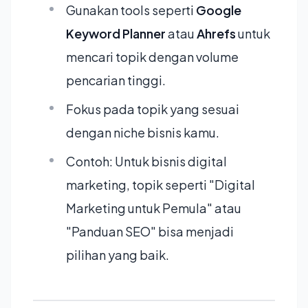
Gunakan tools seperti
Google
Keyword Planner
atau
Ahrefs
untuk
mencari topik dengan volume
pencarian tinggi.
Fokus pada topik yang sesuai
dengan niche bisnis kamu.
Contoh: Untuk bisnis digital
marketing, topik seperti "Digital
Marketing untuk Pemula" atau
"Panduan SEO" bisa menjadi
pilihan yang baik.