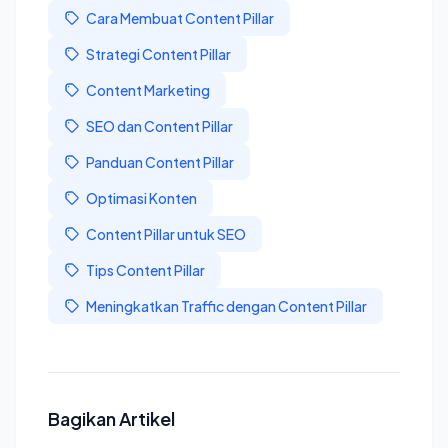
Cara Membuat Content Pillar
Strategi Content Pillar
Content Marketing
SEO dan Content Pillar
Panduan Content Pillar
Optimasi Konten
Content Pillar untuk SEO
Tips Content Pillar
Meningkatkan Traffic dengan Content Pillar
Bagikan Artikel