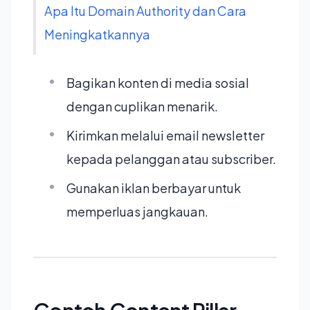
Apa Itu Domain Authority dan Cara
Meningkatkannya
Bagikan konten di media sosial
dengan cuplikan menarik.
Kirimkan melalui email newsletter
kepada pelanggan atau subscriber.
Gunakan iklan berbayar untuk
memperluas jangkauan.