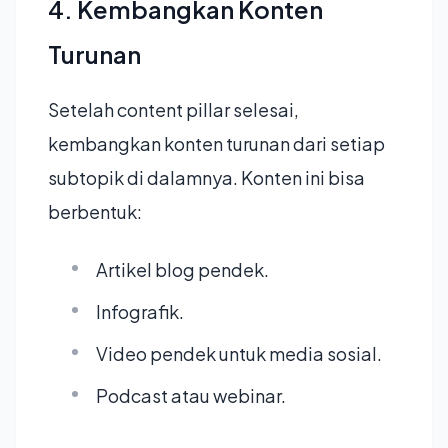
4. Kembangkan Konten
Turunan
Setelah content pillar selesai,
kembangkan konten turunan dari setiap
subtopik di dalamnya. Konten ini bisa
berbentuk:
Artikel blog pendek.
Infografik.
Video pendek untuk media sosial.
Podcast atau webinar.