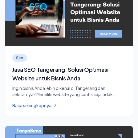
Seo
Jasa SEO Tangerang: Solusi Optimasi
Website untuk Bisnis Anda
Ingin bisnis Anda lebih dikenal di Tangerang dan
sekitarnya? Memiliki website yang cantik saja tidak
cukup. Anda perlu m...
Baca selengkapnya