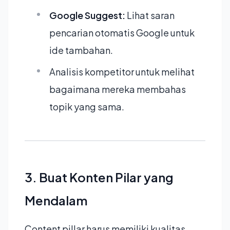
Google Suggest:
Lihat saran
pencarian otomatis Google untuk
ide tambahan.
Analisis kompetitor untuk melihat
bagaimana mereka membahas
topik yang sama.
3. Buat Konten Pilar yang
Mendalam
Content pillar harus memiliki kualitas