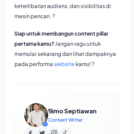
keterlibatan audiens, dan visibilitas di
mesin pencari. ?
Siap untuk membangun content pillar
pertama kamu?
Jangan ragu untuk
memulai sekarang dan lihat dampaknya
pada performa
website
kamu! ?
Bimo Septiawan
Content Writer