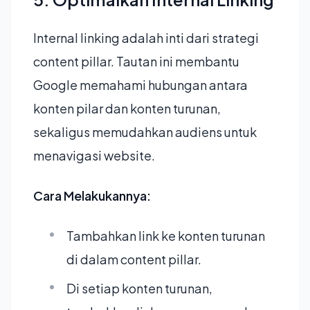
Internal linking adalah inti dari strategi
content pillar. Tautan ini membantu
Google memahami hubungan antara
konten pilar dan konten turunan,
sekaligus memudahkan audiens untuk
menavigasi website.
Cara Melakukannya:
Tambahkan link ke konten turunan
di dalam content pillar.
Di setiap konten turunan,